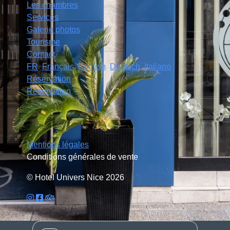
Les chambres
Services
Galerie photos
Tourisme
Contact
FR
Français
English
Deutsch
Italiano
Réservation
Réservation
Mentions légales
Conditions générales de vente
© Hotel Univers Nice 2026