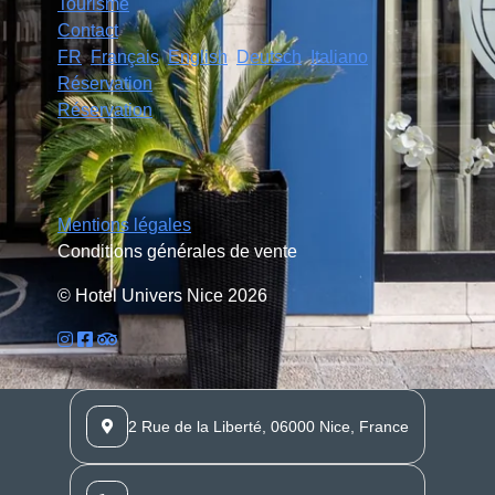
Tourisme
Contact
FR
Français
English
Deutsch
Italiano
Réservation
Réservation
Mentions légales
Conditions générales de vente
© Hotel Univers Nice 2026
2 Rue de la Liberté, 06000 Nice, France