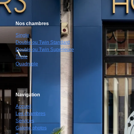
Nos chambres
Single
Double ou Twin Standard
Double ou Twin Supérieure
Triple
Quadruple
Navigation
Accueil
Les chambres
Services
Galerie photos