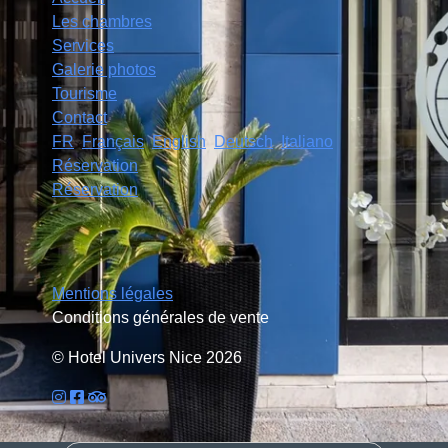
Les chambres
Services
Galerie photos
Tourisme
Contact
FR
Français
English
Deutsch
Italiano
Réservation
Réservation
Mentions légales
Conditions générales de vente
© Hotel Univers Nice 2026